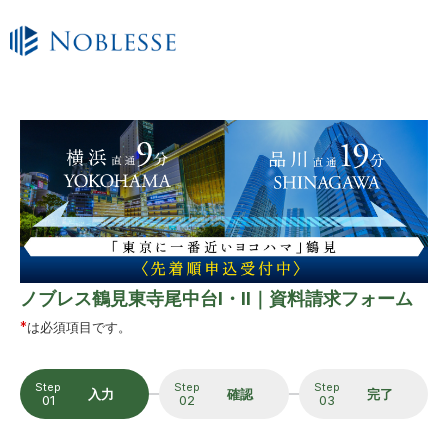
ノブレス鶴見東寺尾中台I・II｜資料請求フォーム
*
は必須項目です。
Step
Step
Step
入力
確認
完了
01
02
03