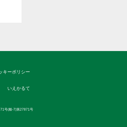
ッキーポリシー
いえかるて
号(般-7)第27871号