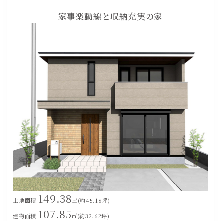
家事楽動線と収納充実の家
149.38
土地面積:
㎡(約45.18坪)
107.85
建物面積:
㎡(約32.62坪)