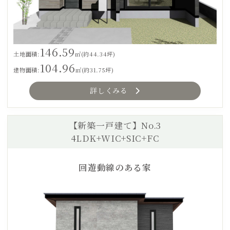
146.59
土地面積:
㎡(約44.34坪)
104.96
建物面積:
㎡(約31.75坪)
詳しくみる
【新築一戸建て】No.3
4LDK+WIC+SIC+FC
回遊動線のある家