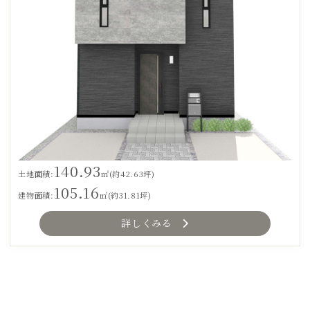
140.93
土地面積:
㎡(約42.63坪)
105.16
建物面積:
㎡(約31.81坪)
詳しくみる