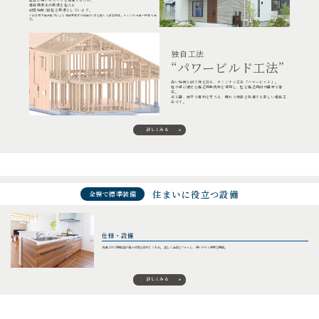
建築基準法の基準を超える
耐震強度2倍超を基準としています。
※許容応力度計算法による建築基準法の強度の2倍を超える耐震性能。ナイスの分譲一戸建て住
宅。
独自工法
“パワービルド工法”
高い強度と耐久性を誇る、オリジナル工法「パワービルド」。
柱や梁に頑丈な構造用集成材を使用し、壁を構造用耐力面材で補
完。
点と面、両方で建物を支える、優れた性能を発揮する新しい建築工
法です。
詳しくみる
住まいに役立つ設備
全棟で標準装備
仕様・設備
洗練された機能美が日々の質を高めてくれる。 美しく上品なフォルム、使いやすく便利な機能。
詳しくみる