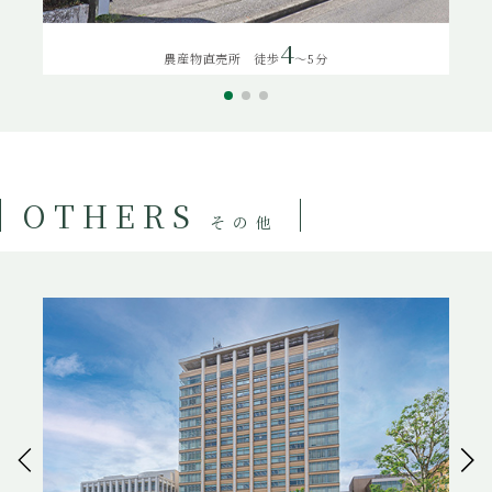
4
農産物直売所 徒歩
～5分
OTHERS
その他