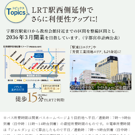
※バス所要時間は関東バスホームページより目的地へ平日／通勤時：7時～9時台
到着（日中時：11時～14時台到着）の最短所要時間のものです。※電車所要時間
は『ジョルダン』にて算出したもので平日／通勤時：7時～9時台到着（日中時：