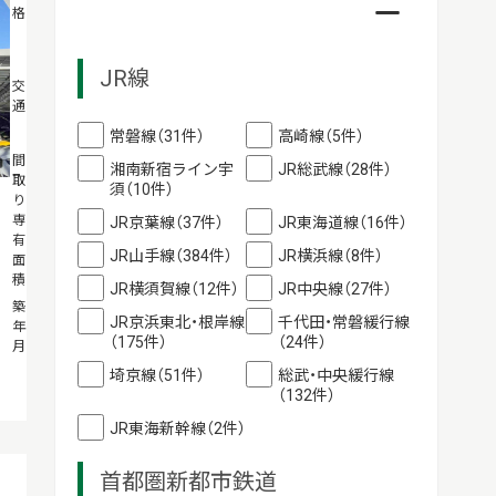
格
万円
JR線
JR山手線「駒
交
通
込」駅徒歩8
分
常磐線（31件）
高崎線（5件）
2LDK
間
湘南新宿ライン宇
JR総武線（28件）
取
55m²
須（10件）
り・
専
JR京葉線（37件）
JR東海道線（16件）
有
JR山手線（384件）
JR横浜線（8件）
面
積
JR横須賀線（12件）
JR中央線（27件）
1968年03月
築
JR京浜東北・根岸線
千代田・常磐緩行線
年
（175件）
（24件）
月
埼京線（51件）
総武・中央緩行線
（132件）
JR東海新幹線（2件）
首都圏新都市鉄道