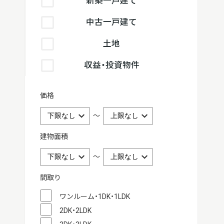
新築一戸建て
中古一戸建て
土地
収益・投資物件
価格
～
建物面積
～
間取り
ワンルーム・1DK・1LDK
2DK・2LDK