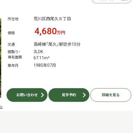
荒川区西尾久８丁目
所在地
4,680
万円
価格
高崎線「尾久」駅徒歩10分
交通
3LDK
間取り・
専有面積
67.11m²
1985年07月
築年月
お問い合わせ
見学予約
詳細を見る
上