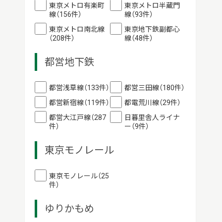
東京メトロ有楽町
東京メトロ半蔵門
線（156件）
線（93件）
東京メトロ南北線
東京地下鉄副都心
（208件）
線（48件）
都営地下鉄
都営浅草線（133件）
都営三田線（180件）
都営新宿線（119件）
都電荒川線（29件）
都営大江戸線（287
日暮里舎人ライナ
件）
ー（9件）
東京モノレール
東京モノレール（25
件）
ゆりかもめ