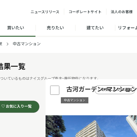
ニュース
リリース
コーポレート
サイト
法人の
お客様
買いたい
売りたい
建てたい
リフォー
駅
中古マンション
結果一覧
ついているものはナイスグループ売主・専任物件になります。
古河ガーデン・マンション
♡
お気に入り に追加
中古マンション
♡ お気に入り一覧