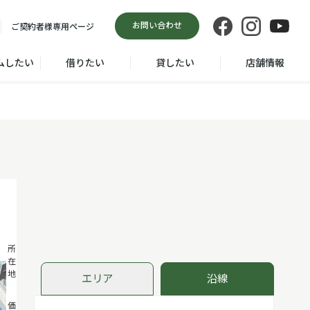
お問い合わせ
ご契約者様
専用ページ
ムしたい
借りたい
貸したい
店舗情報
北区西ケ原
所
在
１丁目
地
エリア
沿線
5,780
価