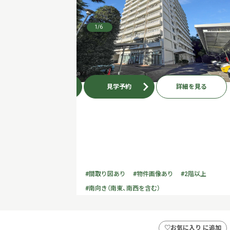
1
/6
お問い合わせ
見学予約
詳細を見る
#間取り図あり
#物件画像あり
#2階以上
#南向き（南東、南西を含む）
♡
お気に入り に追加