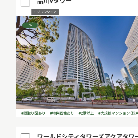
品川Vタワー
中古マンション
1
/6
#間取り図あり
#物件画像あり
#2階以上
#大規模マンション（総戸
ワールドシティタワーズアクアタワ