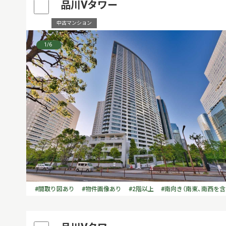
品川Vタワー
中古マンション
1
/6
#間取り図あり
#物件画像あり
#2階以上
#南向き（南東、南西を含