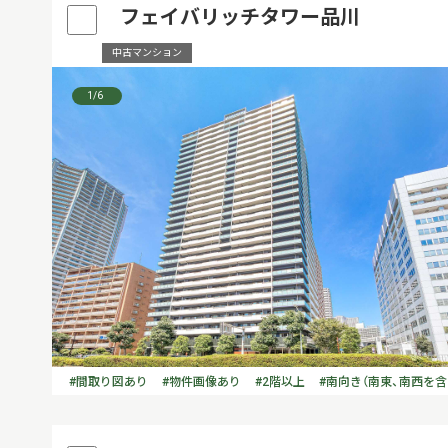
フェイバリッチタワー品川
中古マンション
1
/6
#間取り図あり
#物件画像あり
#2階以上
#南向き（南東、南西を含