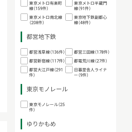
東京メトロ有楽町
東京メトロ半蔵門
線（159件）
線（91件）
東京メトロ南北線
東京地下鉄副都心
（208件）
線（48件）
都営地下鉄
都営浅草線（136件）
都営三田線（178件）
都営新宿線（117件）
都電荒川線（27件）
都営大江戸線（291
日暮里舎人ライナ
件）
ー（9件）
東京モノレール
東京モノレール（25
件）
ゆりかもめ