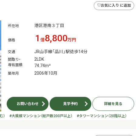
♡
お気に入り に追加
港区港南３丁目
所在地
1
8,800
億
万円
価格
JR山手線「品川」駅徒歩14分
交通
2LDK
間取り・
専有面積
74.74m²
2006年10月
築年月
お問い合わせ
見学予約
詳細を見る
む）
#大規模マンション（総戸数200戸以上）
#タワーマンション（20階以上）