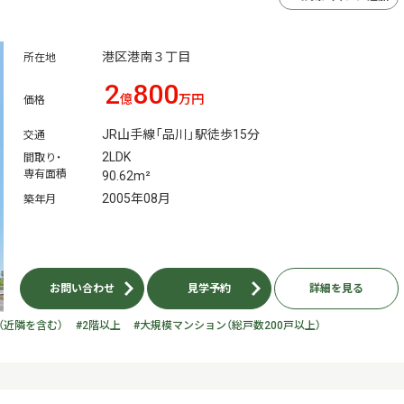
港区港南３丁目
所在地
2
800
億
万円
価格
JR山手線「品川」駅徒歩15分
交通
2LDK
間取り・
専有面積
90.62m²
2005年08月
築年月
お問い合わせ
見学予約
詳細を見る
（近隣を含む）
#2階以上
#大規模マンション（総戸数200戸以上）