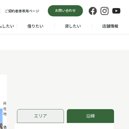
お問い合わせ
ご契約者様
専用ページ
ムしたい
借りたい
貸したい
店舗情報
品川区北品
所
在
川２丁目
地
エリア
沿線
7,280
価