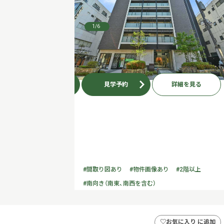
1
/6
お問い合わせ
見学予約
詳細を見る
#間取り図あり
#物件画像あり
#2階以上
#南向き（南東、南西を含む）
♡
お気に入り に追加