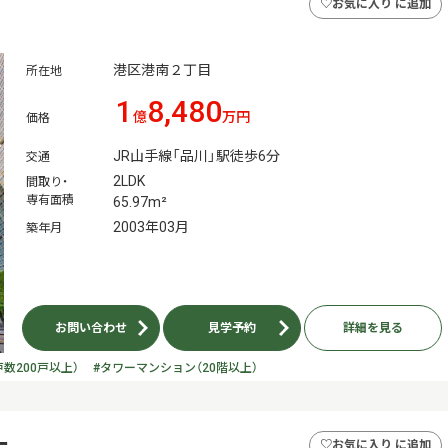
♡
お気に入り に追加
港区港南２丁目
所在地
1
8,480
億
万円
価格
JR山手線「品川」駅徒歩6分
交通
2LDK
間取り・
専有面積
65.97m²
2003年03月
築年月
お問い合わせ
見学予約
詳細を見る
数200戸以上）
#タワーマンション（20階以上）
ー
♡
お気に入り に追加