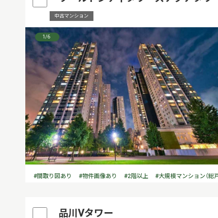
中古マンション
1
/6
#間取り図あり
#物件画像あり
#2階以上
#大規模マンション（総戸
品川Vタワー