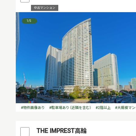
中古マンション
1
/5
#物件画像あり
#駐車場あり（近隣を含む）
#2階以上
#大規模マン
THE IMPREST高輪