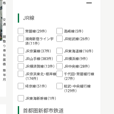
格
万円
JR線
京急本線「新
交
通
馬場」駅徒歩
2分
常磐線（29件）
高崎線（5件）
1DK
間
湘南新宿ライン宇
JR総武線（26件）
取
31.1m²
須（11件）
り・
専
JR京葉線（37件）
JR東海道線（16件）
有
JR山手線（383件）
JR横浜線（9件）
面
積
JR横須賀線（13件）
JR中央線（28件）
2022年01月
築
JR京浜東北・根岸線
千代田・常磐緩行線
年
（174件）
（27件）
月
埼京線（51件）
総武・中央緩行線
（129件）
JR東海新幹線（1件）
首都圏新都市鉄道