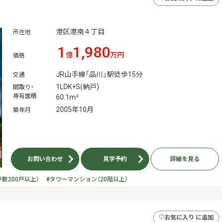
港区港南４丁目
所在地
1
1,980
億
万円
価格
JR山手線「品川」駅徒歩15分
交通
1LDK+S(納戸)
間取り・
専有面積
60.1m²
2005年10月
築年月
お問い合わせ
見学予約
詳細を見る
数200戸以上）
#タワーマンション（20階以上）
♡
お気に入り に追加