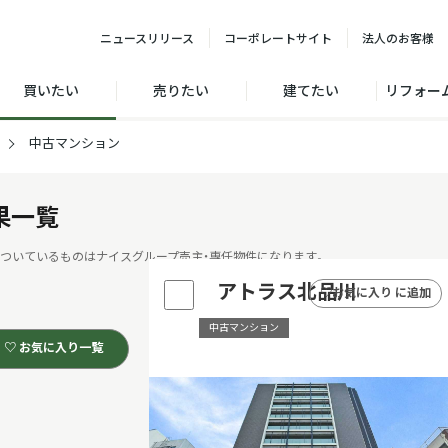
ニュース
リリース
コーポレート
サイト
法人の
お客様
買いたい
売りたい
建てたい
リフォー
中古マンション
果一覧
ついているものはナイスグループ売主・専任物件になります。
アトラス北品川
♡
お気に入り に追加
中古マンション
♡ お気に入り一覧