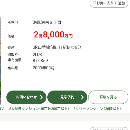
♡
お気に入り に追加
港区港南２丁目
所在地
2
8,000
億
万円
価格
JR山手線「品川」駅徒歩6分
交通
2LDK
間取り・
専有面積
87.08m²
2003年03月
築年月
お問い合わせ
見学予約
詳細を見る
む）
#大規模マンション（総戸数200戸以上）
#タワーマンション（20階以上）