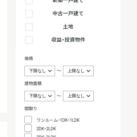
新築一戸建て
中古一戸建て
土地
収益・投資物件
価格
～
建物面積
～
間取り
ワンルーム・1DK・1LDK
2DK・2LDK