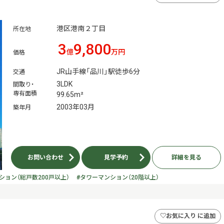
港区港南２丁目
所在地
3
9,800
億
万円
価格
JR山手線「品川」駅徒歩6分
交通
3LDK
間取り・
専有面積
99.65m²
2003年03月
築年月
お問い合わせ
見学予約
詳細を見る
ション（総戸数200戸以上）
#タワーマンション（20階以上）
♡
お気に入り に追加