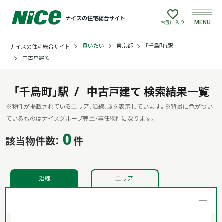
ナイスの住宅総合サイト
MENU
お気に入り
買いたい
東京都
「千鳥町」駅
ナイスの住宅総合サイト
買いたい
中古戸建て
売りたい
「千鳥町」駅
中古戸建て
検索結果一覧
建てたい
※物件が掲載されているエリア、沿線、駅を表示しています。
※背景に色がつい
ているものはナイスグループ売主・専任物件になります。
0
リフォームしたい
該当物件数：
件
借りたい
沿線
エリア
貸したい
店舗情報