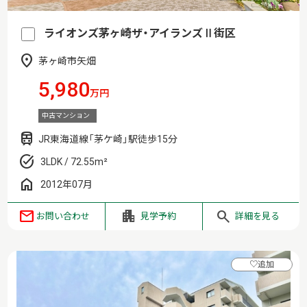
ライオンズ茅ヶ崎ザ・アイランズⅡ街区
茅ヶ崎市矢畑
5,980
万円
中古マンション
JR東海道線「茅ケ崎」駅徒歩15分
3LDK / 72.55m²
2012年07月
お問い合わせ
見学予約
詳細を見る
♡
追加