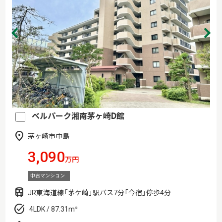
ベルパーク湘南茅ヶ崎D館
茅ヶ崎市中島
3,090
万円
中古マンション
JR東海道線「茅ケ崎」駅バス7分「今宿」停歩4分
4LDK / 87.31m²