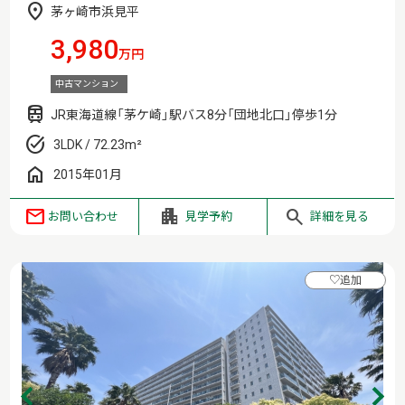
茅ヶ崎市浜見平
3,980
万円
中古マンション
JR東海道線「茅ケ崎」駅バス8分「団地北口」停歩1分
3LDK / 72.23m²
2015年01月
お問い合わせ
見学予約
詳細を見る
♡
追加