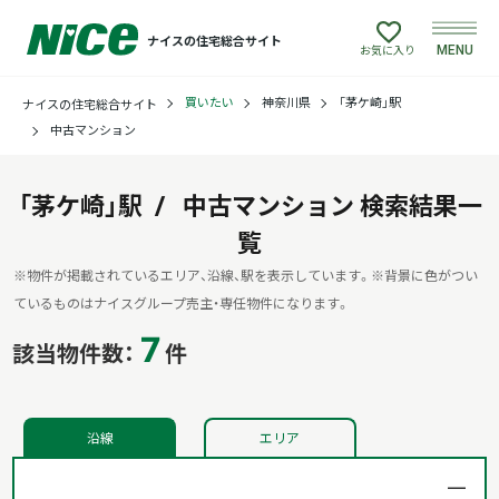
ナイスの住宅総合サイト
MENU
お気に入り
買いたい
神奈川県
「茅ケ崎」駅
ナイスの住宅総合サイト
買いたい
中古マンション
売りたい
「茅ケ崎」駅
中古マンション
検索結果一
建てたい
覧
※物件が掲載されているエリア、沿線、駅を表示しています。
※背景に色がつい
リフォームしたい
ているものはナイスグループ売主・専任物件になります。
7
該当物件数：
件
借りたい
貸したい
沿線
エリア
店舗情報