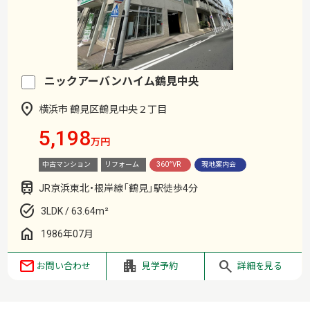
ニックアーバンハイム鶴見中央
横浜市 鶴見区鶴見中央２丁目
5,198
万円
中古マンション
リフォーム
360°VR
現地案内会
JR京浜東北・根岸線「鶴見」駅徒歩4分
3LDK / 63.64m²
1986年07月
お問い合わせ
見学予約
詳細を見る