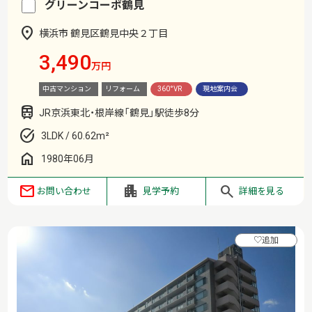
グリーンコーポ鶴見
横浜市 鶴見区鶴見中央２丁目
3,490
万円
中古マンション
リフォーム
360°VR
現地案内会
JR京浜東北・根岸線「鶴見」駅徒歩8分
3LDK / 60.62m²
1980年06月
お問い合わせ
見学予約
詳細を見る
♡
追加