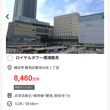
ロイヤルタワー横濱鶴見
横浜市 鶴見区鶴見中央１丁目
8,480
万円
中古マンション
JR京浜東北・根岸線「鶴見」駅徒歩1分
1LDK / 58.68m²