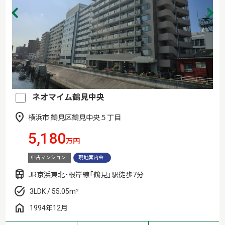
ネオマイム鶴見中央
横浜市 鶴見区鶴見中央５丁目
5,180
万円
中古マンション
現地案内会
JR京浜東北・根岸線「鶴見」駅徒歩7分
3LDK / 55.05m²
1994年12月