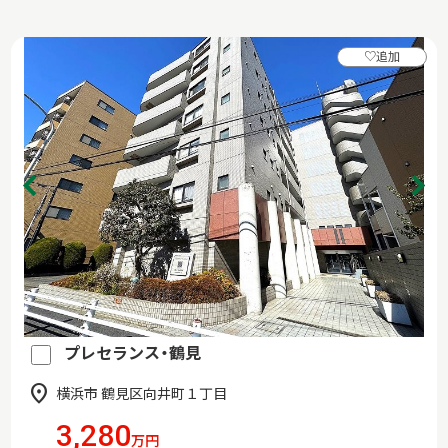
♡
追加
プレセランス・鶴見
横浜市 鶴見区向井町１丁目
3,280
万円