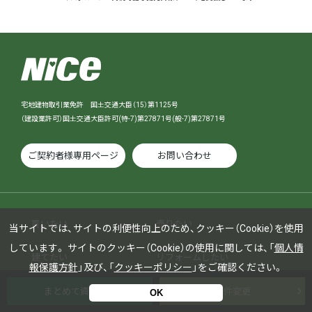
宅地建物取引業免許 国土交通大臣（15）第1125号
（建設業許可）国土交通大臣許可(特-7)第27871号(般-7)第27871号
ご契約者様専用ページ
お問い合わせ
買いたい
売りたい
当サイトでは、サイトの利便性向上のため、クッキー（Cookie）を使用
しています。
サイトのクッキー（Cookie）の使用に関しては、「
個人情
建てたい
リフォームしたい
報保護方針
」及び、「
クッキーポリシー
」をご確認ください。
借りたい
貸したい
まとめて資料請求
条件変更
OK