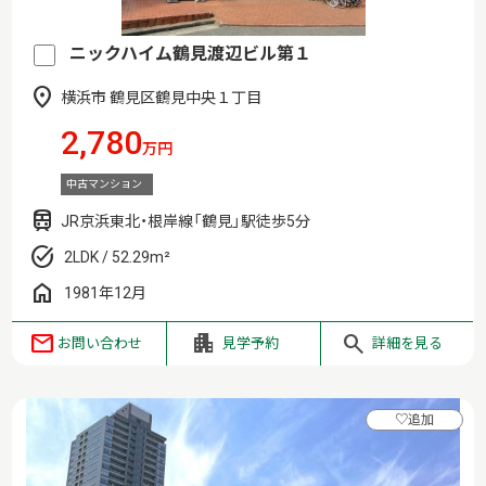
ニックハイム鶴見渡辺ビル第１
横浜市 鶴見区鶴見中央１丁目
2,780
万円
中古マンション
JR京浜東北・根岸線「鶴見」駅徒歩5分
2LDK / 52.29m²
1981年12月
お問い合わせ
見学予約
詳細を見る
♡
追加