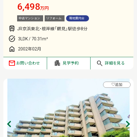
6,498
万円
中古マンション
リフォーム
現地案内会
JR京浜東北・根岸線「鶴見」駅徒歩8分
3LDK / 70.31m²
2002年02月
お問い合わせ
見学予約
詳細を見る
♡
追加