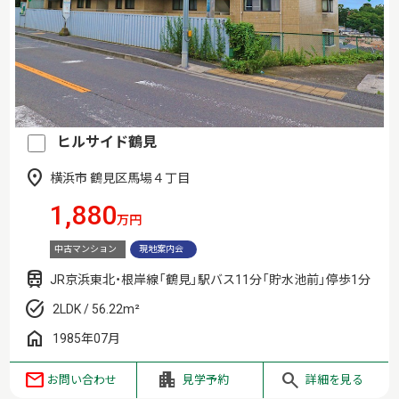
ヒルサイド鶴見
横浜市 鶴見区馬場４丁目
1,880
万円
中古マンション
現地案内会
JR京浜東北・根岸線「鶴見」駅バス11分「貯水池前」停歩1分
2LDK / 56.22m²
1985年07月
お問い合わせ
見学予約
詳細を見る