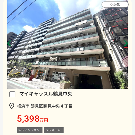
♡
追加
マイキャッスル鶴見中央
横浜市 鶴見区鶴見中央４丁目
5,398
万円
中古マンション
リフォーム