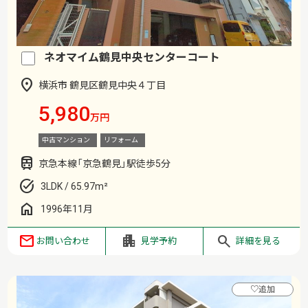
ネオマイム鶴見中央センターコート
横浜市 鶴見区鶴見中央４丁目
5,980
万円
中古マンション
リフォーム
京急本線「京急鶴見」駅徒歩5分
3LDK / 65.97m²
1996年11月
お問い合わせ
見学予約
詳細を見る
♡
追加