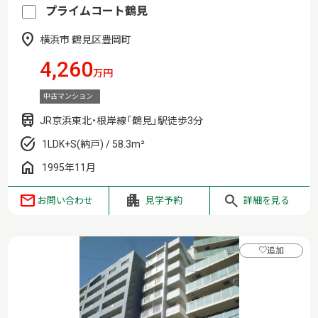
プライムコート鶴見
横浜市 鶴見区豊岡町
4,260
万円
中古マンション
JR京浜東北・根岸線「鶴見」駅徒歩3分
1LDK+S(納戸) / 58.3m²
1995年11月
お問い合わせ
見学予約
詳細を見る
♡
追加