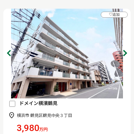
♡
追加
ドメイン横濱鶴見
横浜市 鶴見区鶴見中央３丁目
3,980
万円