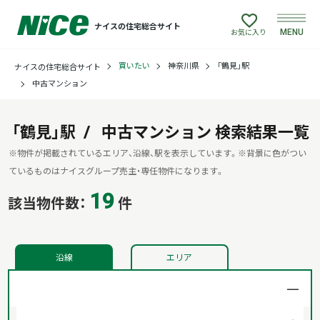
ナイスの住宅総合サイト
MENU
お気に入り
買いたい
神奈川県
「鶴見」駅
ナイスの住宅総合サイト
買いたい
中古マンション
売りたい
「鶴見」駅
中古マンション
検索結果一覧
建てたい
※物件が掲載されているエリア、沿線、駅を表示しています。
※背景に色がつい
ているものはナイスグループ売主・専任物件になります。
19
リフォームしたい
該当物件数：
件
借りたい
沿線
エリア
貸したい
店舗情報