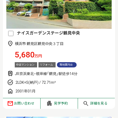
ナイスガーデンステージ鶴見中央
横浜市 鶴見区鶴見中央３丁目
5,680
万円
中古マンション
リフォーム
現地案内会
JR京浜東北・根岸線「鶴見」駅徒歩14分
2LDK+S(納戸) / 72.71m²
2001年01月
お問い合わせ
見学予約
詳細を見る