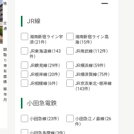
格
万円
JR線
JR根岸線「山
交
通
手」駅バス11
分「本牧車庫
湘南新宿ライン宇
湘南新宿ライン高
前」停歩2分
須（21件）
海（15件）
3LDK
間
JR東海道線（143
JR南武線（112件）
取
76.81m²
件）
り・
JR鶴見線（29件）
JR横浜線（59件）
専
有
JR根岸線（20件）
JR横須賀線（75件）
面
積
JR相模線（6件）
JR京浜東北・根岸線
（143件）
1997年02月
築
年
月
小田急電鉄
小田急線（23件）
小田急江ノ島線（26
件）
小田急多摩線（3件）