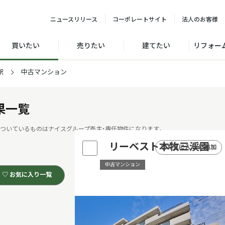
ニュース
リリース
コーポレート
サイト
法人の
お客様
買いたい
売りたい
建てたい
リフォー
駅
中古マンション
果一覧
ついているものはナイスグループ売主・専任物件になります。
リーベスト本牧三渓園
♡
お気に入り に追加
中古マンション
♡ お気に入り一覧