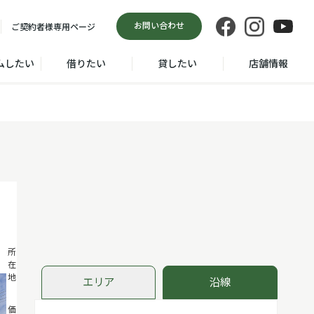
お問い合わせ
ご契約者様
専用ページ
ムしたい
借りたい
貸したい
店舗情報
横浜市 中区
所
在
本牧 元町
地
エリア
沿線
2,680
価