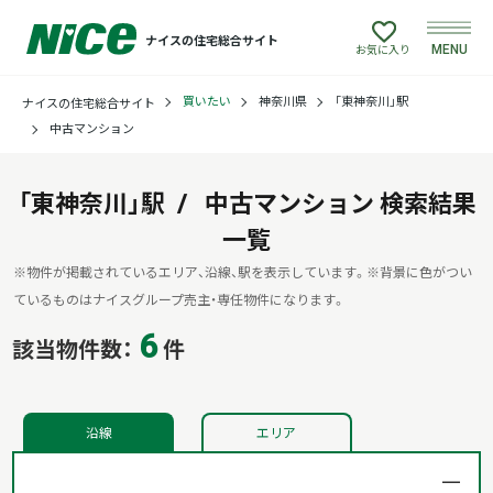
ナイスの住宅総合サイト
MENU
お気に入り
買いたい
神奈川県
「東神奈川」駅
ナイスの住宅総合サイト
買いたい
中古マンション
売りたい
「東神奈川」駅
中古マンション
検索結果
建てたい
一覧
※物件が掲載されているエリア、沿線、駅を表示しています。
※背景に色がつい
リフォームしたい
ているものはナイスグループ売主・専任物件になります。
6
該当物件数：
件
借りたい
貸したい
沿線
エリア
店舗情報