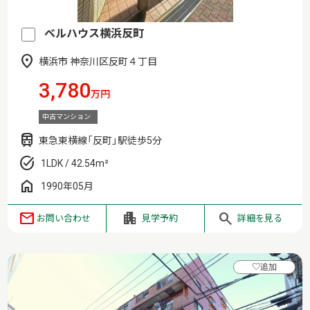
ベルハウス横浜反町
横浜市 神奈川区反町４丁目
3,780
万円
中古マンション
東急東横線「反町」駅徒歩5分
1LDK / 42.54m²
1990年05月
お問い合わせ
見学予約
詳細を見る
♡
追加