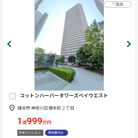
♡
追加
コットンハーバータワーズベイウエスト
横浜市 神奈川区橋本町２丁目
1
999
億
万円
中古マンション
現地案内会