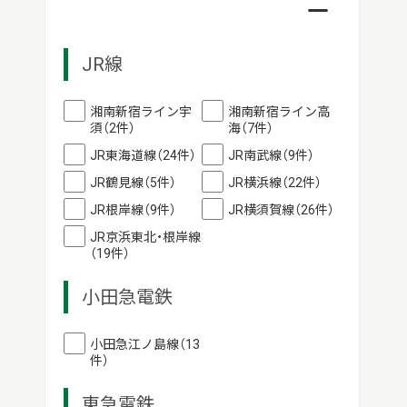
JR線
湘南新宿ライン宇
湘南新宿ライン高
須（2件）
海（7件）
JR東海道線（24件）
JR南武線（9件）
JR鶴見線（5件）
JR横浜線（22件）
JR根岸線（9件）
JR横須賀線（26件）
JR京浜東北・根岸線
（19件）
小田急電鉄
小田急江ノ島線（13
件）
東急電鉄