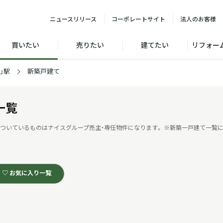
ニュース
リリース
コーポレート
サイト
法人の
お客様
買いたい
売りたい
建てたい
リフォー
」駅
新築戸建て
一覧
ついているものはナイスグループ売主・専任物件になります。
※新築一戸建て一覧に
♡ お気に入り一覧