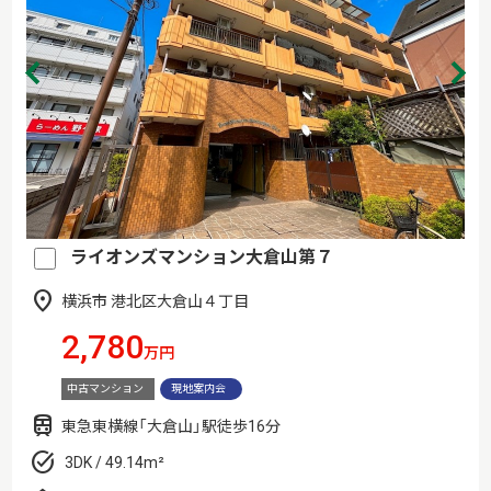
ライオンズマンション大倉山第７
横浜市 港北区大倉山４丁目
2,780
万円
中古マンション
現地案内会
東急東横線「大倉山」駅徒歩16分
3DK / 49.14m²