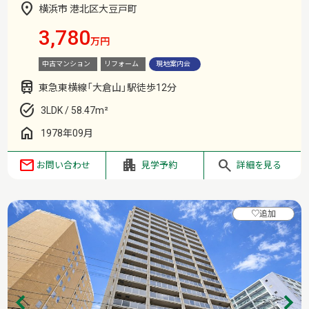
横浜市 港北区大豆戸町
3,780
万円
中古マンション
リフォーム
現地案内会
東急東横線「大倉山」駅徒歩12分
3LDK / 58.47m²
1978年09月
お問い合わせ
見学予約
詳細を見る
♡
追加