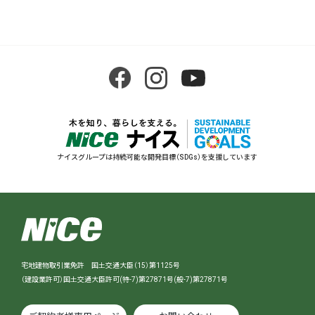
ナイスグループは持続可能な開発目標（SDGs）を支援しています
宅地建物取引業免許 国土交通大臣（15）第1125号
（建設業許可）国土交通大臣許可(特-7)第27871号(般-7)第27871号