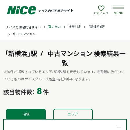
ナイスの住宅総合サイト
MENU
お気に入り
買いたい
神奈川県
「新横浜」駅
ナイスの住宅総合サイト
買いたい
中古マンション
売りたい
「新横浜」駅
中古マンション
検索結果一
建てたい
覧
※物件が掲載されているエリア、沿線、駅を表示しています。
※背景に色がつい
リフォームしたい
ているものはナイスグループ売主・専任物件になります。
8
該当物件数：
件
借りたい
貸したい
沿線
エリア
店舗情報