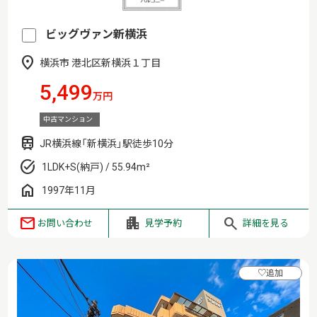
ビッグヴァン新横浜
横浜市 港北区新横浜１丁目
5,499
万円
中古マンション
JR横浜線「新横浜」駅徒歩10分
1LDK+S(納戸) / 55.94m²
1997年11月
お問い合わせ
見学予約
詳細を見る
♡
追加