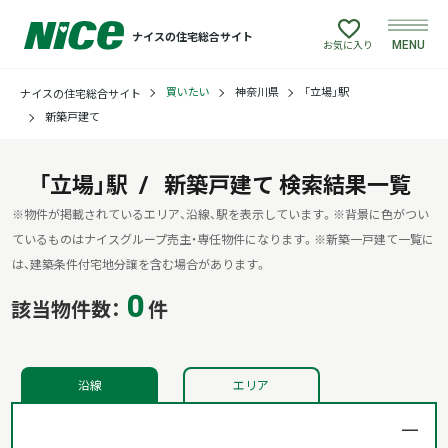
ナイスの住宅総合サイト
MENU
お気に入り
買いたい
神奈川県
「立場」駅
ナイスの住宅総合サイト
買いたい
新築戸建て
売りたい
「立場」駅
新築戸建て
検索結果一覧
建てたい
※物件が掲載されているエリア、沿線、駅を表示しています。
※背景に色がつい
ているものはナイスグループ売主・専任物件になります。
※新築一戸建て一覧に
は、建築条件付宅地分譲を含む場合があります。
リフォームしたい
0
該当物件数：
件
借りたい
沿線
エリア
貸したい
店舗情報