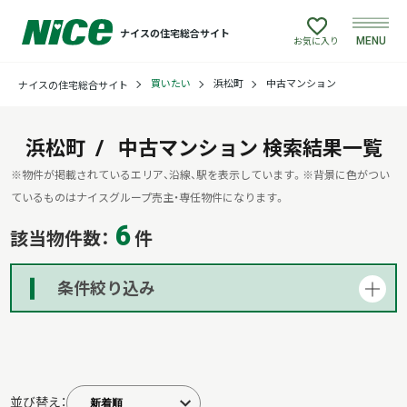
ナイスの住宅総合サイト
MENU
お気に入り
買いたい
浜松町
中古マンション
ナイスの住宅総合サイト
買いたい
売りたい
浜松町
中古マンション
検索結果一覧
※物件が掲載されているエリア、沿線、駅を表示しています。
※背景に色がつい
建てたい
ているものはナイスグループ売主・専任物件になります。
6
該当物件数：
件
リフォームしたい
条件絞り込み
借りたい
貸したい
並び替え：
店舗情報