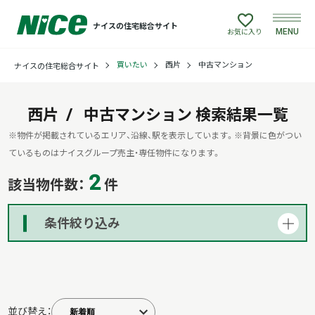
ナイスの住宅総合サイト
MENU
お気に入り
買いたい
西片
中古マンション
ナイスの住宅総合サイト
買いたい
売りたい
西片
中古マンション
検索結果一覧
※物件が掲載されているエリア、沿線、駅を表示しています。
※背景に色がつい
建てたい
ているものはナイスグループ売主・専任物件になります。
2
該当物件数：
件
リフォームしたい
条件絞り込み
借りたい
貸したい
並び替え：
店舗情報