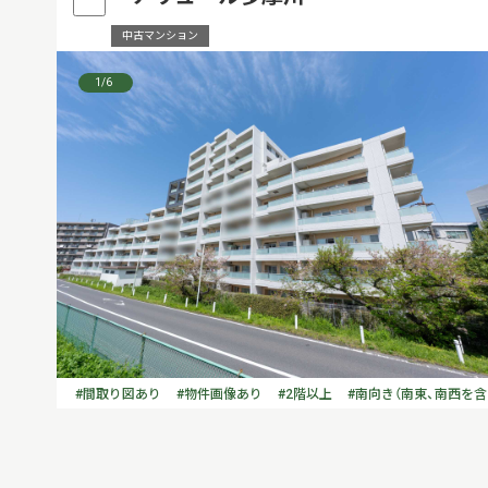
中古マンション
1
/6
#間取り図あり
#物件画像あり
#2階以上
#南向き（南東、南西を含