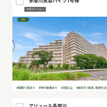
多摩川芙蓉ハイツ1号棟
中古マンション
1
/6
#間取り図あり
#物件画像あり
#2階以上
#南向き（南東、南西を含
アリュール多摩川