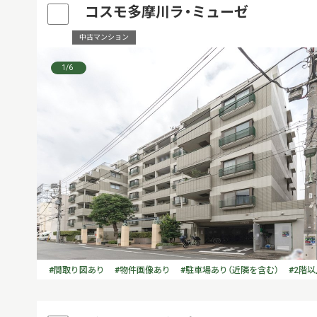
コスモ多摩川ラ・ミューゼ
中古マンション
1
/6
#間取り図あり
#物件画像あり
#駐車場あり（近隣を含む）
#2階以