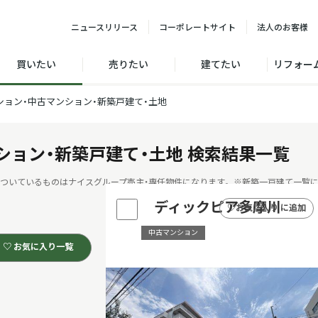
ニュース
リリース
コーポレート
サイト
法人の
お客様
買いたい
売りたい
建てたい
リフォー
ション・中古マンション・新築戸建て・土地
ション・新築戸建て・土地
検索結果一覧
ついているものはナイスグループ売主・専任物件になります。
※新築一戸建て一覧に
ディックピア多摩川
♡
お気に入り に追加
中古マンション
♡ お気に入り一覧