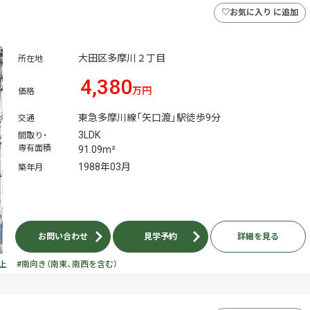
♡
お気に入り に追加
大田区多摩川２丁目
所在地
4,380
万円
価格
東急多摩川線「矢口渡」駅徒歩9分
交通
3LDK
間取り・
専有面積
91.09m²
1988年03月
築年月
お問い合わせ
見学予約
詳細を見る
上
#南向き（南東、南西を含む）