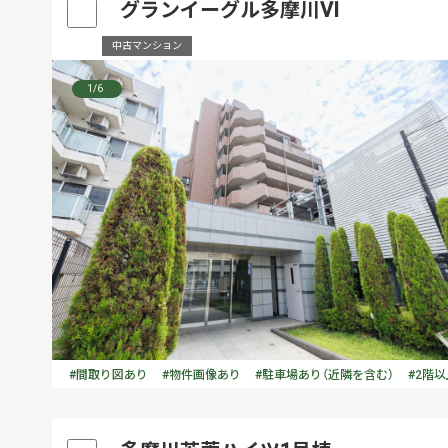
グランイーグル多摩川VI
中古マンション
1
/6
#間取り図あり
#物件画像あり
#駐車場あり（近隣を含む）
#2階以