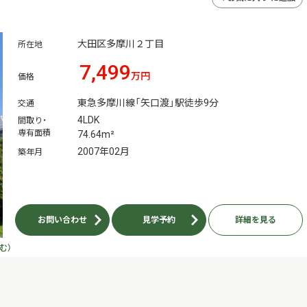
大田区多摩川２丁目
所在地
7,499
万円
価格
東急多摩川線「矢口渡」駅徒歩9分
交通
4LDK
間取り・
専有面積
74.64m²
2007年02月
築年月
お問い合わせ
見学予約
詳細を見る
む）