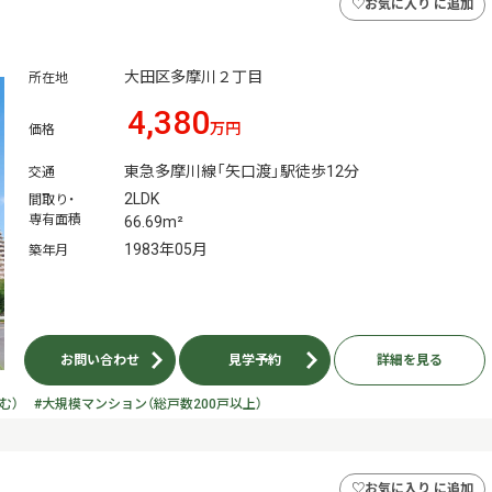
♡
お気に入り に追加
大田区多摩川２丁目
所在地
4,380
万円
価格
東急多摩川線「矢口渡」駅徒歩12分
交通
2LDK
間取り・
専有面積
66.69m²
1983年05月
築年月
お問い合わせ
見学予約
詳細を見る
む）
#大規模マンション（総戸数200戸以上）
♡
お気に入り に追加