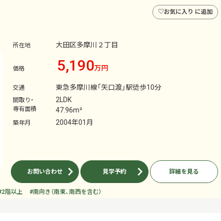
♡
お気に入り に追加
大田区多摩川２丁目
所在地
5,190
万円
価格
東急多摩川線「矢口渡」駅徒歩10分
交通
2LDK
間取り・
専有面積
47.96m²
2004年01月
築年月
お問い合わせ
見学予約
詳細を見る
#2階以上
#南向き（南東、南西を含む）