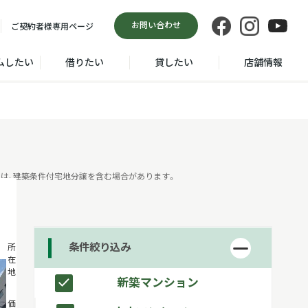
お問い合わせ
ご契約者様
専用ページ
ムしたい
借りたい
貸したい
店舗情報
は、建築条件付宅地分譲を含む場合があります。
条件絞り込み
大田区多摩
所
在
川２丁目
地
新築マンション
3,480
価