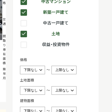
中古マンション
格
万円
新築一戸建て
東急多摩川
交
中古一戸建て
通
線「矢口渡」
駅徒歩5分
土地
2DK
間
取
50.96m²
収益・投資物件
り・
専
有
面
価格
積
1974年11月
築
～
年
月
土地面積
～
建物面積
～