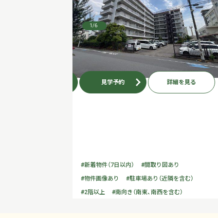
1
/6
お問い合わせ
見学予約
詳細を見る
#新着物件（7日以内）
#間取り図あり
#物件画像あり
#駐車場あり（近隣を含む）
#2階以上
#南向き（南東、南西を含む）