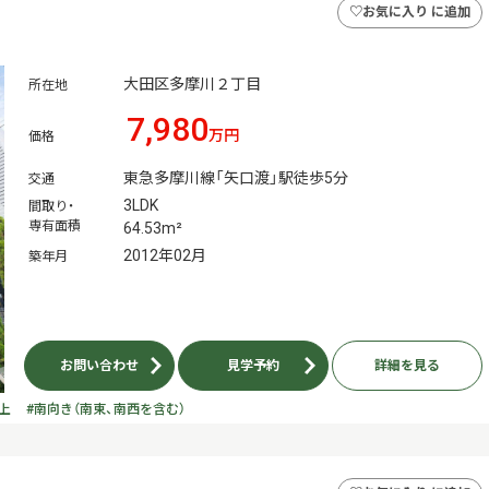
♡
お気に入り に追加
大田区多摩川２丁目
所在地
7,980
万円
価格
東急多摩川線「矢口渡」駅徒歩5分
交通
3LDK
間取り・
専有面積
64.53m²
2012年02月
築年月
お問い合わせ
見学予約
詳細を見る
上
#南向き（南東、南西を含む）