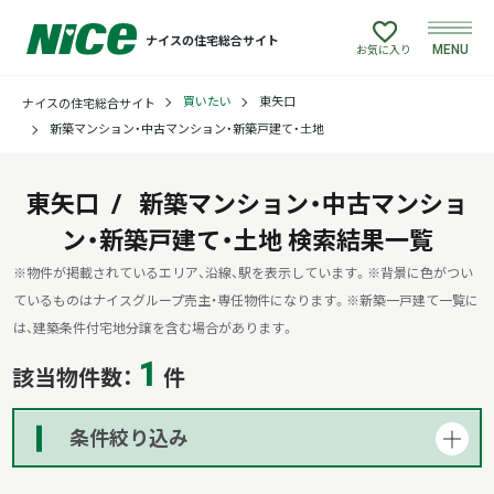
ナイスの住宅総合サイト
MENU
お気に入り
買いたい
東矢口
ナイスの住宅総合サイト
買いたい
新築マンション・中古マンション・新築戸建て・土地
売りたい
東矢口
新築マンション・中古マンショ
ン・新築戸建て・土地
建てたい
検索結果一覧
※物件が掲載されているエリア、沿線、駅を表示しています。
※背景に色がつい
リフォームしたい
ているものはナイスグループ売主・専任物件になります。
※新築一戸建て一覧に
は、建築条件付宅地分譲を含む場合があります。
1
借りたい
該当物件数：
件
貸したい
条件絞り込み
店舗情報