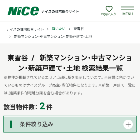
ナイスの住宅総合サイト
MENU
お気に入り
買いたい
東雪谷
ナイスの住宅総合サイト
買いたい
新築マンション・中古マンション・新築戸建て・土地
売りたい
東雪谷
新築マンション・中古マンショ
ン・新築戸建て・土地
建てたい
検索結果一覧
※物件が掲載されているエリア、沿線、駅を表示しています。
※背景に色がつい
リフォームしたい
ているものはナイスグループ売主・専任物件になります。
※新築一戸建て一覧に
は、建築条件付宅地分譲を含む場合があります。
2
借りたい
該当物件数：
件
貸したい
条件絞り込み
店舗情報