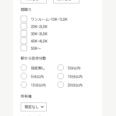
間取り
ワンルーム・1DK・1LDK
2DK・2LDK
3DK・3LDK
4DK・4LDK
5DK～
駅から徒歩分数
指定無し
3分以内
5分以内
10分以内
15分以内
20分以内
所有権