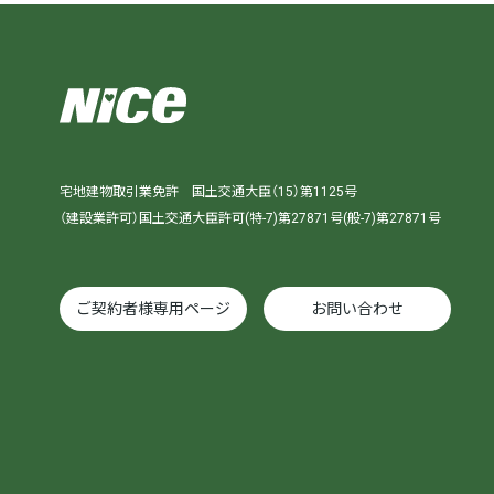
宅地建物取引業免許 国土交通大臣（15）第1125号
（建設業許可）国土交通大臣許可(特-7)第27871号(般-7)第27871号
ご契約者様専用ページ
お問い合わせ