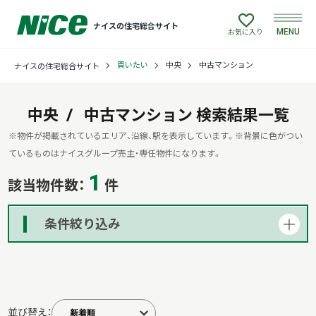
ナイスの住宅総合サイト
MENU
お気に入り
買いたい
中央
中古マンション
ナイスの住宅総合サイト
買いたい
売りたい
中央
中古マンション
検索結果一覧
※物件が掲載されているエリア、沿線、駅を表示しています。
※背景に色がつい
建てたい
ているものはナイスグループ売主・専任物件になります。
1
該当物件数：
件
リフォームしたい
条件絞り込み
借りたい
貸したい
並び替え：
店舗情報