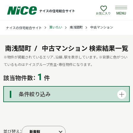
ナイスの住宅総合サイト
MENU
お気に入り
買いたい
南浅間町
中古マンション
ナイスの住宅総合サイト
買いたい
売りたい
南浅間町
中古マンション
検索結果一覧
※物件が掲載されているエリア、沿線、駅を表示しています。
※背景に色がつい
建てたい
ているものはナイスグループ売主・専任物件になります。
1
該当物件数：
件
リフォームしたい
条件絞り込み
借りたい
貸したい
並び替え：
店舗情報