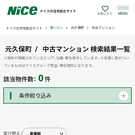
ナイスの住宅総合サイト
MENU
お気に入り
買いたい
元久保町
中古マンション
ナイスの住宅総合サイト
買いたい
売りたい
元久保町
中古マンション
検索結果一覧
※物件が掲載されているエリア、沿線、駅を表示しています。
※背景に色がつい
建てたい
ているものはナイスグループ売主・専任物件になります。
0
該当物件数：
件
リフォームしたい
条件絞り込み
借りたい
貸したい
並び替え：
店舗情報