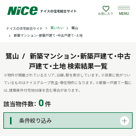
ナイスの住宅総合サイト
MENU
お気に入り
買いたい
鷺山
ナイスの住宅総合サイト
買いたい
新築マンション・新築戸建て・中古戸建て・土地
売りたい
鷺山
新築マンション・新築戸建て・中古
戸建て・土地
建てたい
検索結果一覧
※物件が掲載されているエリア、沿線、駅を表示しています。
※背景に色がつい
リフォームしたい
ているものはナイスグループ売主・専任物件になります。
※新築一戸建て一覧に
は、建築条件付宅地分譲を含む場合があります。
0
借りたい
該当物件数：
件
貸したい
条件絞り込み
店舗情報