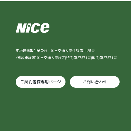
宅地建物取引業免許 国土交通大臣（15）第1125号
（建設業許可）国土交通大臣許可(特-7)第27871号(般-7)第27871号
ご契約者様専用ページ
お問い合わせ