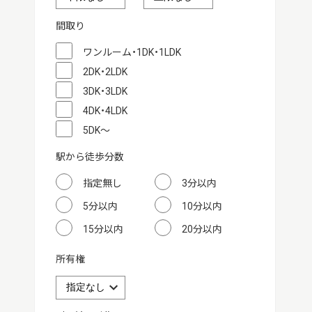
間取り
ワンルーム・1DK・1LDK
2DK・2LDK
3DK・3LDK
4DK・4LDK
5DK～
駅から徒歩分数
指定無し
3分以内
5分以内
10分以内
15分以内
20分以内
所有権