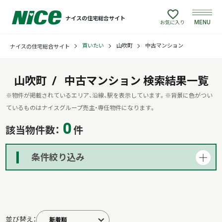
ナイスの住宅総合サイト
MENU
お気に入り
買いたい
山吹町
中古マンション
ナイスの住宅総合サイト
買いたい
売りたい
山吹町
中古マンション
検索結果一覧
※物件が掲載されているエリア、沿線、駅を表示しています。
※背景に色がつい
建てたい
ているものはナイスグループ売主・専任物件になります。
0
該当物件数：
件
リフォームしたい
条件絞り込み
借りたい
貸したい
並び替え：
店舗情報