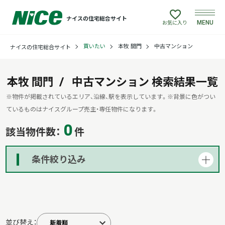
ナイスの住宅総合サイト
MENU
お気に入り
買いたい
本牧 間門
中古マンション
ナイスの住宅総合サイト
買いたい
売りたい
本牧 間門
中古マンション
検索結果一覧
※物件が掲載されているエリア、沿線、駅を表示しています。
※背景に色がつい
建てたい
ているものはナイスグループ売主・専任物件になります。
0
該当物件数：
件
リフォームしたい
条件絞り込み
借りたい
貸したい
並び替え：
店舗情報