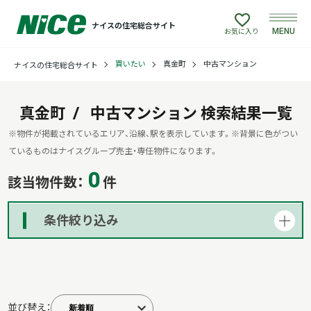
ナイスの住宅総合サイト
MENU
お気に入り
買いたい
真金町
中古マンション
ナイスの住宅総合サイト
買いたい
売りたい
真金町
中古マンション
検索結果一覧
※物件が掲載されているエリア、沿線、駅を表示しています。
※背景に色がつい
建てたい
ているものはナイスグループ売主・専任物件になります。
0
該当物件数：
件
リフォームしたい
条件絞り込み
借りたい
貸したい
並び替え：
店舗情報