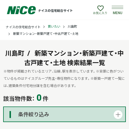
ナイスの住宅総合サイト
MENU
お気に入り
買いたい
川島町
ナイスの住宅総合サイト
買いたい
新築マンション・新築戸建て・中古戸建て・土地
売りたい
川島町
新築マンション・新築戸建て・中
古戸建て・土地
建てたい
検索結果一覧
※物件が掲載されているエリア、沿線、駅を表示しています。
※背景に色がつい
リフォームしたい
ているものはナイスグループ売主・専任物件になります。
※新築一戸建て一覧に
は、建築条件付宅地分譲を含む場合があります。
0
借りたい
該当物件数：
件
貸したい
条件絞り込み
店舗情報