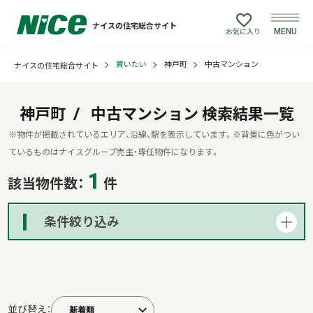
ナイスの住宅総合サイト
MENU
お気に入り
買いたい
神戸町
中古マンション
ナイスの住宅総合サイト
買いたい
売りたい
神戸町
中古マンション
検索結果一覧
※物件が掲載されているエリア、沿線、駅を表示しています。
※背景に色がつい
建てたい
ているものはナイスグループ売主・専任物件になります。
1
該当物件数：
件
リフォームしたい
条件絞り込み
借りたい
貸したい
並び替え：
店舗情報