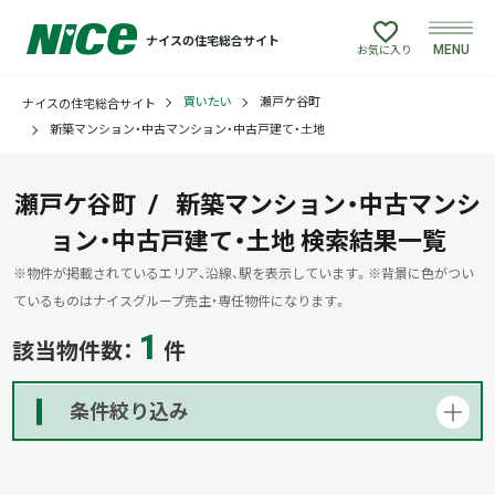
ナイスの住宅総合サイト
MENU
お気に入り
買いたい
瀬戸ケ谷町
ナイスの住宅総合サイト
買いたい
新築マンション・中古マンション・中古戸建て・土地
売りたい
瀬戸ケ谷町
新築マンション・中古マンシ
ョン・中古戸建て・土地
建てたい
検索結果一覧
※物件が掲載されているエリア、沿線、駅を表示しています。
※背景に色がつい
リフォームしたい
ているものはナイスグループ売主・専任物件になります。
1
該当物件数：
件
借りたい
条件絞り込み
貸したい
店舗情報