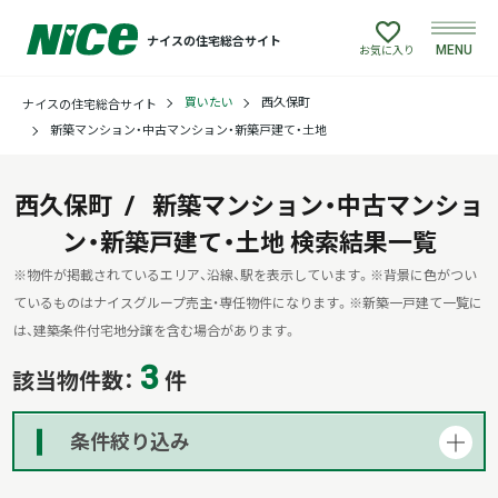
ナイスの住宅総合サイト
MENU
お気に入り
買いたい
西久保町
ナイスの住宅総合サイト
買いたい
新築マンション・中古マンション・新築戸建て・土地
売りたい
西久保町
新築マンション・中古マンショ
ン・新築戸建て・土地
建てたい
検索結果一覧
※物件が掲載されているエリア、沿線、駅を表示しています。
※背景に色がつい
リフォームしたい
ているものはナイスグループ売主・専任物件になります。
※新築一戸建て一覧に
は、建築条件付宅地分譲を含む場合があります。
3
借りたい
該当物件数：
件
貸したい
条件絞り込み
店舗情報