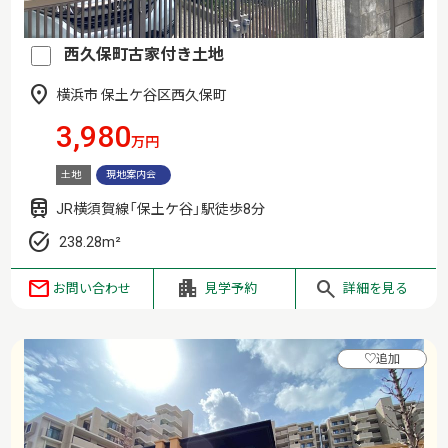
西久保町古家付き土地
横浜市 保土ケ谷区西久保町
3,980
万円
土地
現地案内会
JR横須賀線「保土ケ谷」駅徒歩8分
238.28m²
お問い合わせ
見学予約
詳細を見る
♡
追加