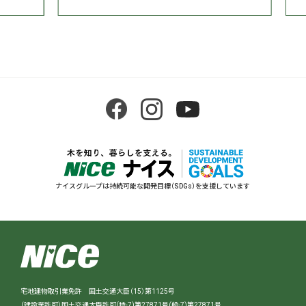
ナイスグループは持続可能な開発目標（SDGs）を支援しています
宅地建物取引業免許 国土交通大臣（15）第1125号
（建設業許可）国土交通大臣許可(特-7)第27871号(般-7)第27871号