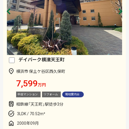
デイパーク横濱天王町
横浜市 保土ケ谷区西久保町
7,599
万円
中古マンション
リフォーム
現地案内会
相鉄線「天王町」駅徒歩3分
3LDK / 70.52m²
2000年09月