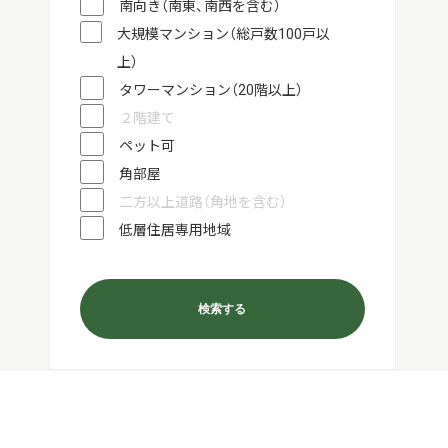
南向き（南東、南西を含む）
大規模マンション（総戸数100戸以
上）
タワーマンション（20階以上）
２階建て
ペット可
角部屋
二方以上道路（角地を含む）
低層住居専用地域