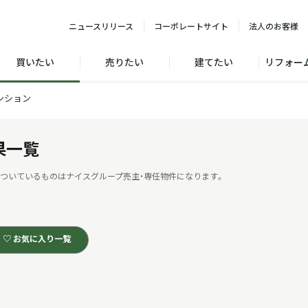
ニュース
リリース
コーポレート
サイト
法人の
お客様
買いたい
売りたい
建てたい
リフォー
ンション
果一覧
ついているものはナイスグループ売主・専任物件になります。
♡ お気に入り一覧