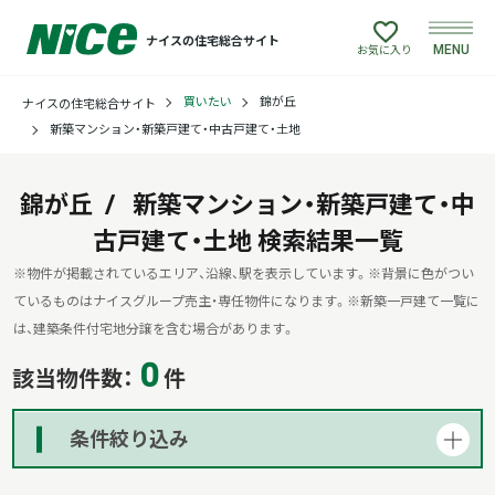
ナイスの住宅総合サイト
MENU
お気に入り
買いたい
錦が丘
ナイスの住宅総合サイト
買いたい
新築マンション・新築戸建て・中古戸建て・土地
売りたい
錦が丘
新築マンション・新築戸建て・中
古戸建て・土地
建てたい
検索結果一覧
※物件が掲載されているエリア、沿線、駅を表示しています。
※背景に色がつい
リフォームしたい
ているものはナイスグループ売主・専任物件になります。
※新築一戸建て一覧に
は、建築条件付宅地分譲を含む場合があります。
0
借りたい
該当物件数：
件
貸したい
条件絞り込み
店舗情報