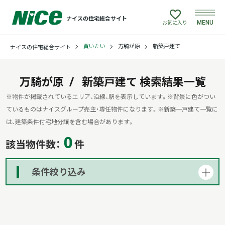
ナイスの住宅総合サイト
MENU
お気に入り
買いたい
万騎が原
新築戸建て
ナイスの住宅総合サイト
買いたい
売りたい
万騎が原
新築戸建て
検索結果一覧
※物件が掲載されているエリア、沿線、駅を表示しています。
※背景に色がつい
建てたい
ているものはナイスグループ売主・専任物件になります。
※新築一戸建て一覧に
は、建築条件付宅地分譲を含む場合があります。
リフォームしたい
0
該当物件数：
件
借りたい
条件絞り込み
貸したい
店舗情報