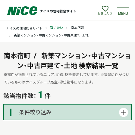
ナイスの住宅総合サイト
MENU
お気に入り
買いたい
南本宿町
ナイスの住宅総合サイト
買いたい
新築マンション・中古マンション・中古戸建て・土地
売りたい
南本宿町
新築マンション・中古マンショ
ン・中古戸建て・土地
建てたい
検索結果一覧
※物件が掲載されているエリア、沿線、駅を表示しています。
※背景に色がつい
リフォームしたい
ているものはナイスグループ売主・専任物件になります。
1
該当物件数：
件
借りたい
条件絞り込み
貸したい
店舗情報