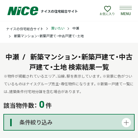
ナイスの住宅総合サイト
MENU
お気に入り
買いたい
中瀬
ナイスの住宅総合サイト
買いたい
新築マンション・新築戸建て・中古戸建て・土地
売りたい
中瀬
新築マンション・新築戸建て・中古
戸建て・土地
建てたい
検索結果一覧
※物件が掲載されているエリア、沿線、駅を表示しています。
※背景に色がつい
リフォームしたい
ているものはナイスグループ売主・専任物件になります。
※新築一戸建て一覧に
は、建築条件付宅地分譲を含む場合があります。
0
借りたい
該当物件数：
件
貸したい
条件絞り込み
店舗情報