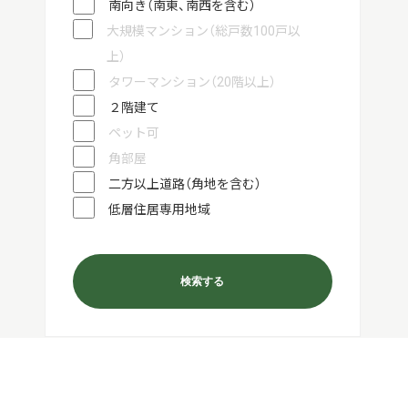
南向き（南東、南西を含む）
大規模マンション（総戸数100戸以
上）
タワーマンション（20階以上）
２階建て
ペット可
角部屋
二方以上道路（角地を含む）
低層住居専用地域