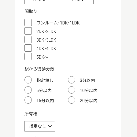
間取り
ワンルーム・1DK・1LDK
2DK・2LDK
3DK・3LDK
4DK・4LDK
5DK～
駅から徒歩分数
指定無し
3分以内
5分以内
10分以内
15分以内
20分以内
所有権