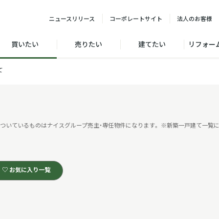
ニュース
リリース
コーポレート
サイト
法人の
お客様
買いたい
売りたい
建てたい
リフォー
て
ついているものはナイスグループ売主・専任物件になります。
※新築一戸建て一覧に
♡ お気に入り一覧