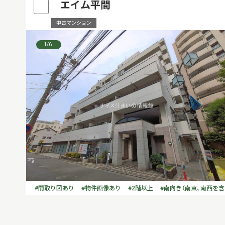
エイム平間
中古マンション
1
/6
#間取り図あり
#物件画像あり
#2階以上
#南向き（南東、南西を含