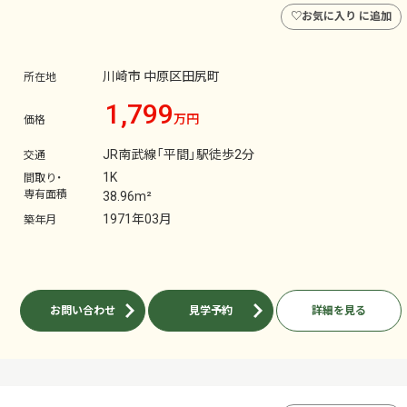
♡
お気に入り に追加
川崎市 中原区田尻町
所在地
1,799
万円
価格
JR南武線「平間」駅徒歩2分
交通
1K
間取り・
専有面積
38.96m²
1971年03月
築年月
お問い合わせ
見学予約
詳細を見る