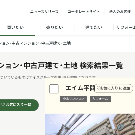
ニュース
リリース
コーポレート
サイト
法人の
お客様
買いたい
売りたい
建てたい
リフォー
ション・中古マンション・中古戸建て・土地
ション・中古戸建て・土地
検索結果一覧
ついているものはナイスグループ売主・専任物件になります。
エイム平間
♡
お気に入り に追加
中古マンション
リフォーム
♡ お気に入り一覧