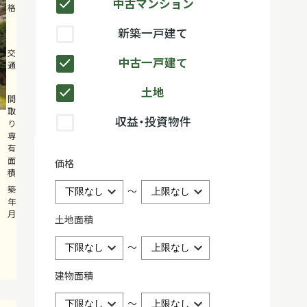
中古マンション
格
万円
新築一戸建て
JR南武線「平
交
中古一戸建て
通
間」駅徒歩2
分
土地
3LDK
間
取
73.47m²
収益・投資物件
り・
専
有
面
価格
積
1986年03月
築
～
年
月
土地面積
～
建物面積
～