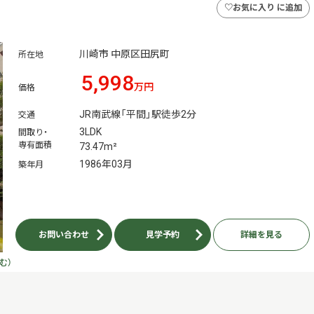
♡
お気に入り に追加
川崎市 中原区田尻町
所在地
5,998
万円
価格
JR南武線「平間」駅徒歩2分
交通
3LDK
間取り・
専有面積
73.47m²
1986年03月
築年月
お問い合わせ
見学予約
詳細を見る
む）