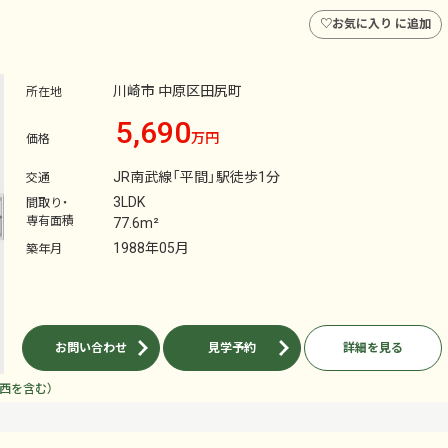
♡
お気に入り に追加
川崎市 中原区田尻町
所在地
5,690
万円
価格
JR南武線「平間」駅徒歩1分
交通
3LDK
間取り・
専有面積
77.6m²
1988年05月
築年月
お問い合わせ
見学予約
詳細を見る
南西を含む）