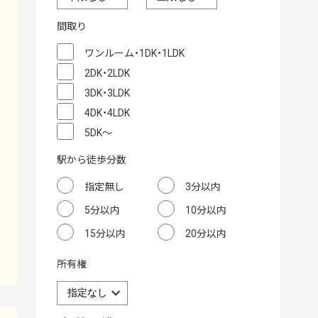
間取り
ワンルーム・1DK・1LDK
2DK・2LDK
3DK・3LDK
4DK・4LDK
5DK～
駅から徒歩分数
指定無し
3分以内
5分以内
10分以内
15分以内
20分以内
所有権