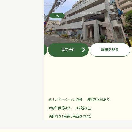
1
/6
お問い合わせ
見学予約
詳細を見る
#リノベーション物件
#間取り図あり
#物件画像あり
#2階以上
#南向き（南東、南西を含む）