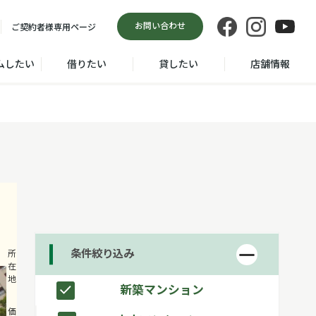
お問い合わせ
ご契約者様
専用ページ
ムしたい
借りたい
貸したい
店舗情報
条件絞り込み
川崎市 中原
所
在
区田尻町
地
新築マンション
5,998
価