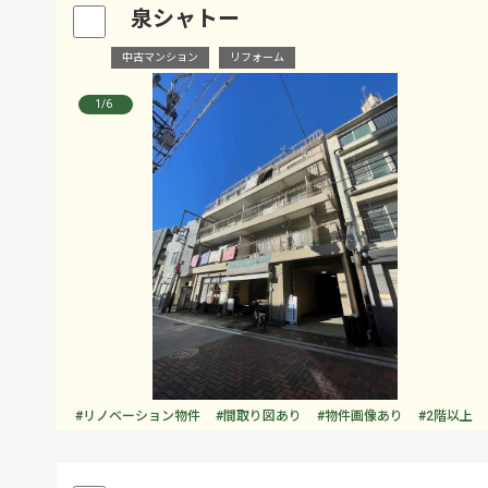
泉シャトー
中古マンション
リフォーム
1
/6
#リノベーション物件
#間取り図あり
#物件画像あり
#2階以上