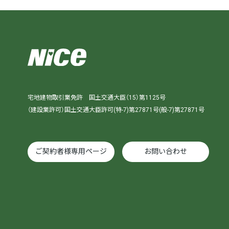
宅地建物取引業免許 国土交通大臣（15）第1125号
（建設業許可）国土交通大臣許可(特-7)第27871号(般-7)第27871号
ご契約者様専用ページ
お問い合わせ