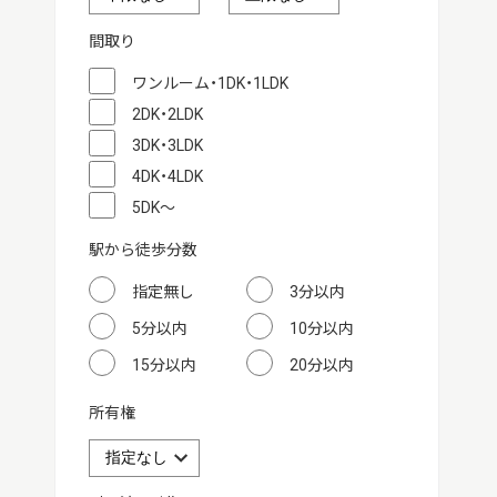
間取り
ワンルーム・1DK・1LDK
2DK・2LDK
3DK・3LDK
4DK・4LDK
5DK～
駅から徒歩分数
指定無し
3分以内
5分以内
10分以内
15分以内
20分以内
所有権