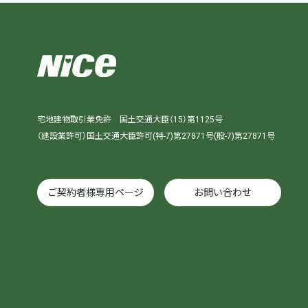
宅地建物取引業免許 国土交通大臣（15）第1125号
（建設業許可）国土交通大臣許可(特-7)第27871号(般-7)第27871号
ご契約者様専用ページ
お問い合わせ