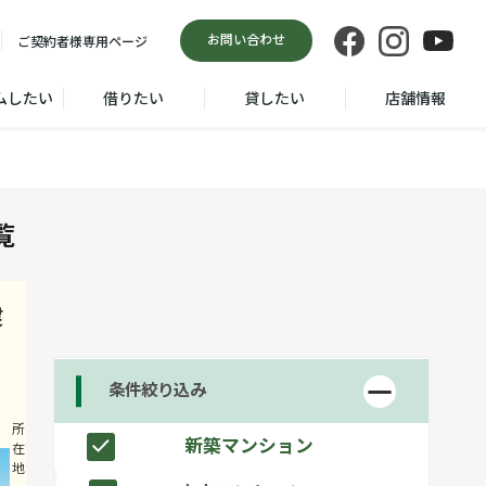
お問い合わせ
ご契約者様
専用ページ
ムしたい
借りたい
貸したい
店舗情報
覧
建
条件絞り込み
藤沢市鵠沼
所
新築マンション
在
松が岡３丁
地
目