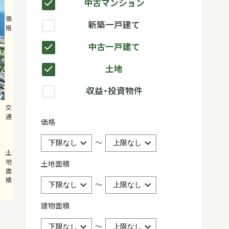
中古マンション
4,990
価
新築一戸建て
格
・
万円
中古一戸建て
5,480
土地
万円
収益・投資物件
小田急江ノ
交
通
島線「鵠沼海
価格
岸」駅徒歩6
分
～
133.07m²
土
地
土地面積
面
積
～
建物面積
～