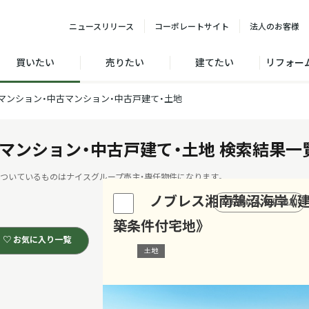
ニュース
リリース
コーポレート
サイト
法人の
お客様
買いたい
売りたい
建てたい
リフォー
マンション・中古マンション・中古戸建て・土地
マンション・中古戸建て・土地
検索結果一
ついているものはナイスグループ売主・専任物件になります。
ノブレス湘南鵠沼海岸《
♡
お気に入り に追加
築条件付宅地》
♡ お気に入り一覧
土地