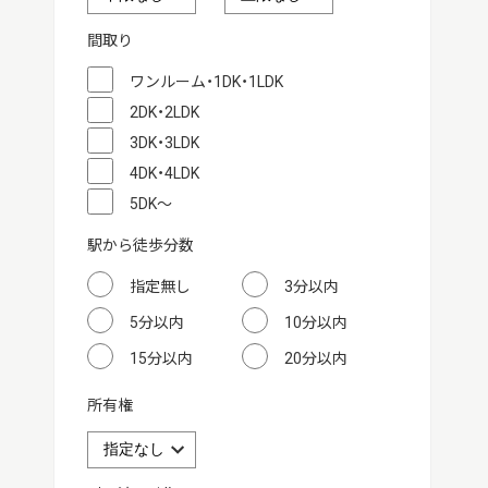
間取り
ワンルーム・1DK・1LDK
2DK・2LDK
3DK・3LDK
4DK・4LDK
5DK～
駅から徒歩分数
指定無し
3分以内
5分以内
10分以内
15分以内
20分以内
所有権