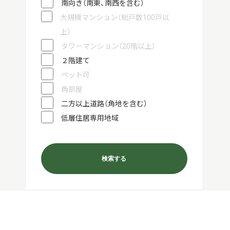
南向き（南東、南西を含む）
大規模マンション（総戸数100戸以
上）
タワーマンション（20階以上）
２階建て
ペット可
角部屋
二方以上道路（角地を含む）
低層住居専用地域