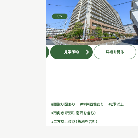
1
/6
お問い合わせ
見学予約
詳細を見る
#間取り図あり
#物件画像あり
#2階以上
#南向き（南東、南西を含む）
#二方以上道路（角地を含む）