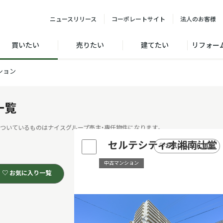
ニュース
リリース
コーポレート
サイト
法人の
お客様
買いたい
売りたい
建てたい
リフォー
ション
一覧
ついているものはナイスグループ売主・専任物件になります。
セルテシティオ湘南辻堂
♡
お気に入り に追加
中古マンション
♡ お気に入り一覧