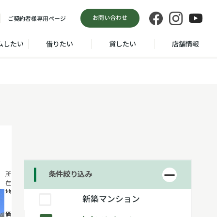
お問い合わせ
ご契約者様
専用ページ
ムしたい
借りたい
貸したい
店舗情報
条件絞り込み
茅ヶ崎市赤
所
在
松町
地
新築マンション
6,180
価