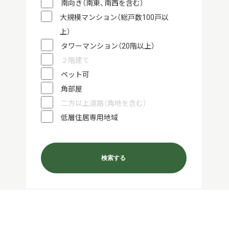
南向き（南東、南西を含む）
大規模マンション（総戸数100戸以
上）
タワーマンション（20階以上）
２階建て
ペット可
角部屋
二方以上道路（角地を含む）
低層住居専用地域