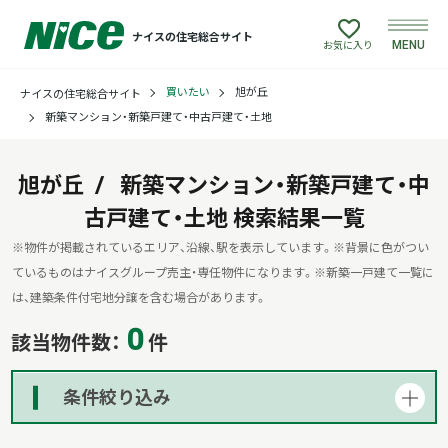
ナイスの住宅総合サイト
MENU
お気に入り
買いたい
旭が丘
ナイスの住宅総合サイト
買いたい
新築マンション・新築戸建て・中古戸建て・土地
売りたい
旭が丘
新築マンション・新築戸建て・中
古戸建て・土地
建てたい
検索結果一覧
※物件が掲載されているエリア、沿線、駅を表示しています。
※背景に色がつい
リフォームしたい
ているものはナイスグループ売主・専任物件になります。
※新築一戸建て一覧に
は、建築条件付宅地分譲を含む場合があります。
0
借りたい
該当物件数：
件
貸したい
条件絞り込み
店舗情報