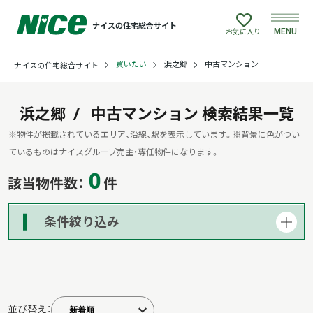
ナイスの住宅総合サイト
MENU
お気に入り
買いたい
浜之郷
中古マンション
ナイスの住宅総合サイト
買いたい
売りたい
浜之郷
中古マンション
検索結果一覧
※物件が掲載されているエリア、沿線、駅を表示しています。
※背景に色がつい
建てたい
ているものはナイスグループ売主・専任物件になります。
0
該当物件数：
件
リフォームしたい
条件絞り込み
借りたい
貸したい
並び替え：
店舗情報