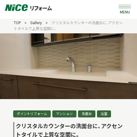
MENU
TOP
>
Gallery
>
クリスタルカウンターの洗面台に、アクセン
リフォーム事例
トタイルで上質な空間に。
Gallery
中古購入＋リフォーム
Search
リノベ済み物件
Renovated
会社概要
Company
0120-714-401
ポイントリフォーム
マンション
洗面台
浴室
クリスタルカウンターの洗面台に、アクセン
トタイルで上質な空間に。