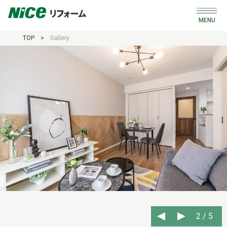
MENU
TOP
>
Gallery
リフォーム事例
Gallery
中古購入＋リフォーム
Search
リノベ済み物件
Renovated
会社概要
Company
0120-714-401
2
/
5