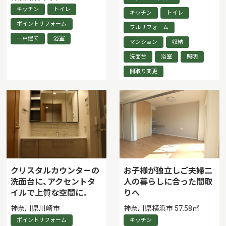
キッチン
トイレ
キッチン
トイレ
ポイントリフォーム
フルリフォーム
一戸建て
浴室
マンション
収納
洗面台
浴室
照明
間取り変更
クリスタルカウンターの
お子様が独立しご夫婦二
洗面台に、アクセントタ
人の暮らしに合った間取
イルで上質な空間に。
りへ
神奈川県川崎市
神奈川県横浜市 57.58㎡
ポイントリフォーム
キッチン