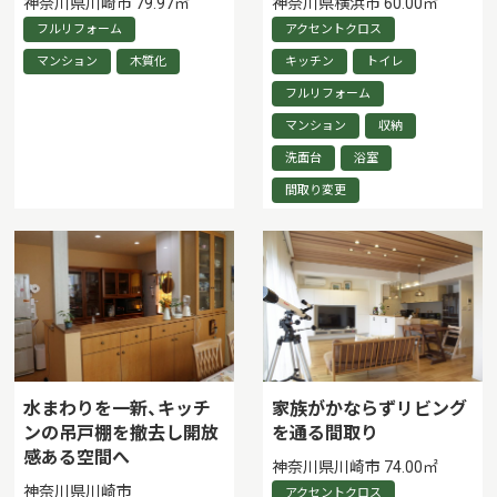
神奈川県川崎市 79.97㎡
神奈川県横浜市 60.00㎡
フルリフォーム
アクセントクロス
マンション
木質化
キッチン
トイレ
フルリフォーム
マンション
収納
洗面台
浴室
間取り変更
水まわりを一新、キッチ
家族がかならずリビング
ンの吊戸棚を撤去し開放
を通る間取り
感ある空間へ
神奈川県川崎市 74.00㎡
神奈川県川崎市
アクセントクロス