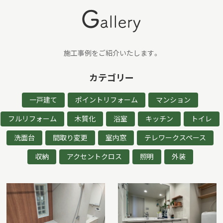
施工事例をご紹介いたします。
カテゴリー
一戸建て
ポイントリフォーム
マンション
フルリフォーム
木質化
浴室
キッチン
トイレ
洗面台
間取り変更
室内窓
テレワークスペース
収納
アクセントクロス
照明
外装