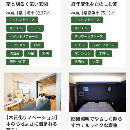
室と明るく広い玄関
経年変化をたのしむ家
神奈川県川崎市 82.37㎡
神奈川県横浜市 75.13㎡
アクセントクロス
アクセントクロス
キッチン
トイレ
キッチン
ポイントリフォーム
テレワークスペース
マンション
収納
トイレ
フルリフォーム
洗面台
浴室
照明
マンション
木質化
間取り変更
洗面台
浴室
【木質化リノベーション】
間接照明でやさしく照ら
木の心地よさに包まれる
すホテルライクな寝室