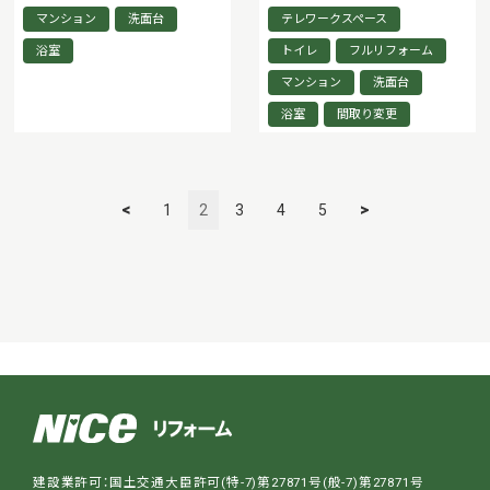
マンション
洗面台
テレワークスペース
浴室
トイレ
フルリフォーム
マンション
洗面台
浴室
間取り変更
<
1
2
3
4
5
>
建設業許可：国土交通大臣許可(特-7)第27871号(般-7)第27871号