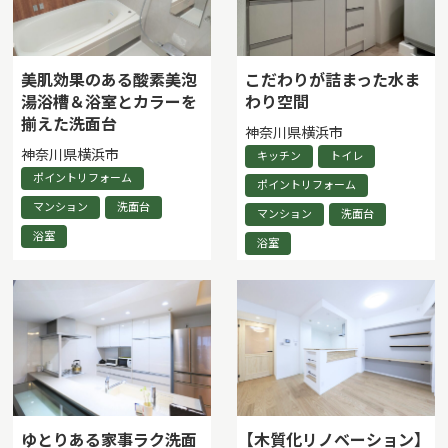
美肌効果のある酸素美泡
こだわりが詰まった水ま
湯浴槽＆浴室とカラーを
わり空間
揃えた洗面台
神奈川県横浜市
神奈川県横浜市
キッチン
トイレ
ポイントリフォーム
ポイントリフォーム
マンション
洗面台
マンション
洗面台
浴室
浴室
ゆとりある家事ラク洗面
【木質化リノベーション】