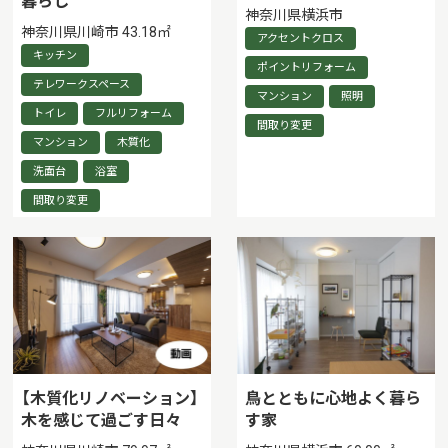
暮らし
神奈川県横浜市
神奈川県川崎市 43.18㎡
アクセントクロス
キッチン
ポイントリフォーム
テレワークスペース
マンション
照明
トイレ
フルリフォーム
間取り変更
マンション
木質化
洗面台
浴室
間取り変更
【木質化リノベーション】
鳥とともに心地よく暮ら
木を感じて過ごす日々
す家