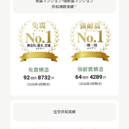
免震マンション・強耐震マンション
供給棟数実績
※1
強耐震構造
免震構造
64
4289
92
8732
物件
戸
物件
戸
（2026年4月時点）
（2026年4月時点）
住宅供給実績