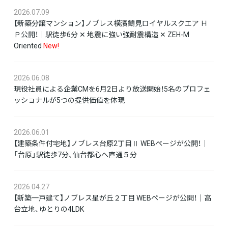
2026.07.09
【新築分譲マンション】ノブレス横濱鶴見ロイヤルスクエア Ｈ
Ｐ公開！｜駅徒歩6分 ✕ 地震に強い強耐震構造 ✕ ZEH-M
Oriented
New!
2026.06.08
現役社員による企業CMを6月2日より放送開始！5名のプロフェ
ッショナルが5つの提供価値を体現
2026.06.01
【建築条件付宅地】ノブレス台原2丁目Ⅱ WEBページが公開！｜
「台原」駅徒歩7分、仙台都心へ直通５分
2026.04.27
【新築一戸建て】ノブレス星が丘２丁目 WEBページが公開！｜高
台立地、ゆとりの4LDK