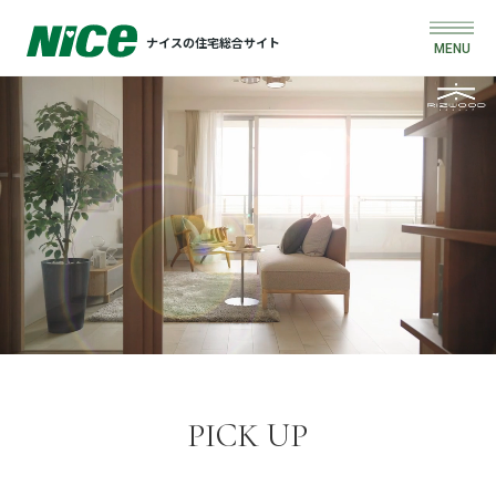
ナイスの住宅総合サイト
MENU
買いたい
売りたい
建てたい
リフォームしたい
借りたい
貸したい
PICK UP
店舗情報