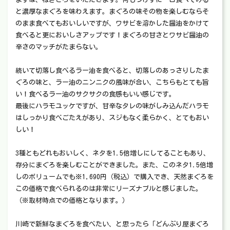
と濃厚なまぐろを味わえます。まぐろの味その物を楽しむならそ
のまま食べてもおいしいですが、ワサビを溶かした醤油をかけて
食べると更においしさアップです！まぐろの甘さとワサビ醤油の
辛さのマッチがたまらない。
続いて切落し食べるラー油を食べると、切落しのあっさりしたま
ぐろの味と、ラー油のニンニクの風味が合い、こちらもとても旨
い！食べるラー油のサクサクの食感もいい感じです。
最後にハラモユッケですが、甘辛なタレの味がしみ込んだハラモ
はしっかり食べごたえがあり、スジもなく柔らかく、とてもおい
しい！
3種ともどれもおいしく、ネタを1.5倍増しにしてることもあり、
存分にまぐろを楽しむことができました。また、このネタ1.5倍増
しのボリュームでも※1,690円（税込）で購入でき、天然まぐろを
この価格で食べられるのは非常にリーズナブルと感じました。
（※取材時点での価格となります。）
川崎で新鮮なまぐろを食べたい、と思ったら「どんぶり屋まぐろ