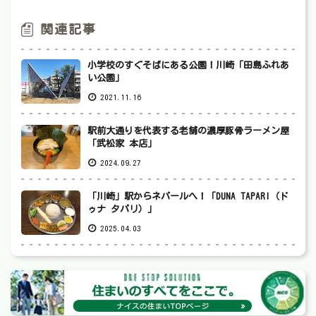
関連記事
小学校のすぐそばにある公園！川崎「田島ふれあ
い公園」
2021.11.16
駅前大通りを代表する老舗の濃厚豚骨ラーメン屋
「武松家 本店」
2024.09.27
「川崎」駅からネパールへ！「DUNA TAPARI（ド
ゥナ タパリ）」
2025.04.03