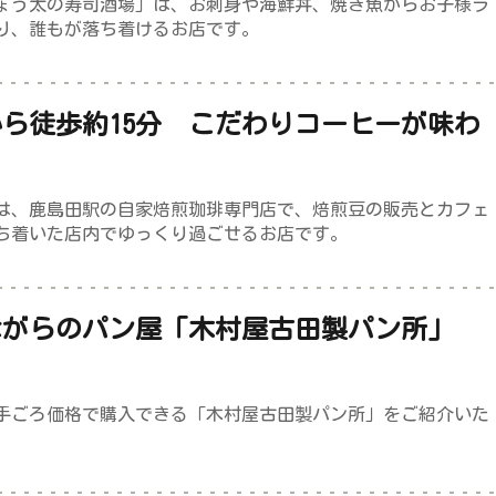
ょう太の寿司酒場」は、お刺身や海鮮丼、焼き魚からお子様ラ
り、誰もが落ち着けるお店です。
ら徒歩約15分 こだわりコーヒーが味わ
っぽ」
は、鹿島田駅の自家焙煎珈琲専門店で、焙煎豆の販売とカフェ
ち着いた店内でゆっくり過ごせるお店です。
ながらのパン屋「木村屋古田製パン所」
手ごろ価格で購入できる「木村屋古田製パン所」をご紹介いた