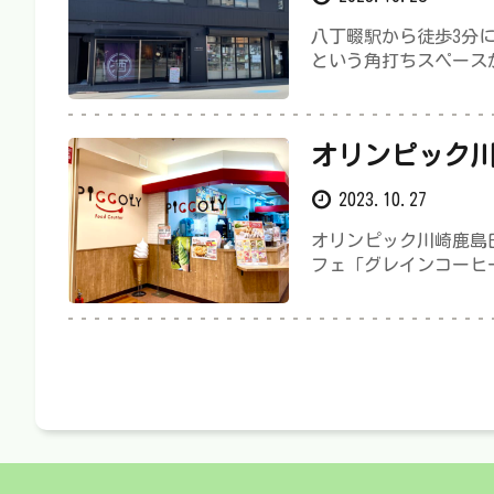
八丁畷駅から徒歩3分
という角打ちスペース
オリンピック川
ース フードコート
2023.10.27
ROASTER」
オリンピック川崎鹿島
フェ「グレインコーヒ