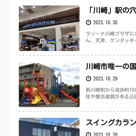
「川崎」駅の穴
フードコート
2023.10.30
ラゾーナ川崎プラザに
ん、天丼、ケンタッキ
川崎市唯一の
野台公園
2023.10.29
新川崎駅から徒歩約1
柱や複合遊具がある公
スイングカラ
「八丁畷」駅
2023.10.28