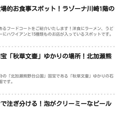
場的お食事スポット！ラゾーナ川崎1階の
「ダイニングセレクション」
あるフードコートをご紹介いたします！洋食にラーメン、うど
ーにハワイアンと15種類ものお店が入っているスポットです。
国宝「秋草文壷」ゆかりの場所！北加瀬熊
5分の「北加瀬熊野台公園」国宝である「秋草文壷」ゆかりの石
園です。
ンで注ぎ分ける！泡がクリーミーなビール
の「久保田酒店」