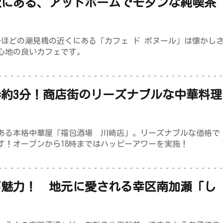
駅にある、アットホームでモダンな純喫茶
Bonheur（カフェ ド ボヌール」
分ほどの潮見橋の近くにある「カフェ ド ボヌール」は懐かし
心地の良いカフェです。
約3分！商店街のリーズナブルな中華料理
 川崎店」
ある本格中華屋「福包酒場 川崎店」。リーズナブルな価格で
す！オープンから18時まではハッピーアワーを実施！
が魅力！ 地元に愛される幸区南加瀬「し
酒場」