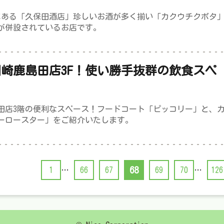
にある「久保田酒店」珍しいお酒が多く揃い「カクウチクボタ
が併設されているお店です。
崎鹿島田店3F！使い勝手抜群の飲食スペ
「PICCOLY」、カフェ「GRAIN COFFEE
田店3階の便利なスペース！フードコート「ピッコリー」と、
ーロースター」をご紹介いたします。
68
1
…
66
67
69
70
…
126