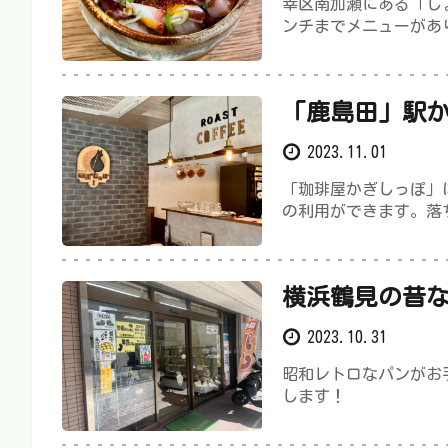
幸区南加瀬にある「し
ンチまでメニューがあ
「鹿島田」駅か
える「かぎし
2023.11.01
「珈琲屋かぎしっぽ」
の利用ができます。落
横浜鶴見の昔
2023.10.31
昭和レトロなパンがお
します！