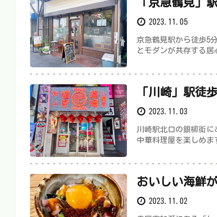
「京急鶴見」
「Cafe de 
2023.11.05
京急鶴見駅から徒歩5
とモダンが共存する居
「川崎」駅徒歩
屋「福包酒場
2023.11.03
川崎駅北口の銀柳街に
中華料理屋を楽しめま
おいしい海鮮
ょう太の寿司
2023.11.02