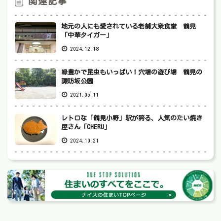
関連記事
地元の人にも愛されている老舗大衆食堂 鶴見
「中華タイガー」
2024.12.18
緑豊かで昆虫もいっぱい！穴場の遊び場 鶴見の
諏訪坂公園
2021.05.11
レトロな「鶴見小野」駅が誇る、人気のたい焼き
屋さん「CHERU」
2024.10.21